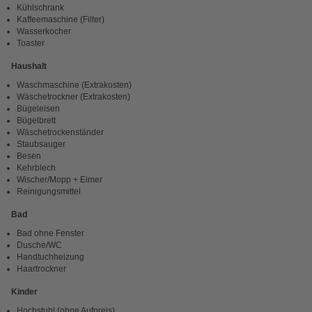
Kühlschrank
Kaffeemaschine (Filter)
Wasserkocher
Toaster
Haushalt
Waschmaschine (Extrakosten)
Wäschetrockner (Extrakosten)
Bügeleisen
Bügelbrett
Wäschetrockenständer
Staubsauger
Besen
Kehrblech
Wischer/Mopp + Eimer
Reinigungsmittel
Bad
Bad ohne Fenster
Dusche/WC
Handtuchheizung
Haartrockner
Kinder
Hochstuhl (ohne Aufpreis)