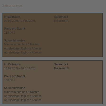
Saisonpreise
im Zeitraum
Saisonzeit
08.06.2026 - 14.09.2026
Reisezeit A
Preis pro Nacht
115,00 €
Saisonhinweise
Mindestaufenthalt 5 Nächte
Anreisetage: tägliche Anreise
Abreisetage: tägliche Abreise
im Zeitraum
Saisonzeit
14.09.2026 - 02.11.2026
Reisezeit B
Preis pro Nacht
100,00 €
Saisonhinweise
Mindestaufenthalt 5 Nächte
Anreisetage: tägliche Anreise
Abreisetage: tägliche Abreise