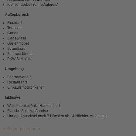
Kleinkinderbett (ohne Aufpreis)
Außenbereich
Reetdach
Terrasse
Garten
Liegewiese
Gartenmöbel
Strandkorb
Fahrradständer
PKW Stellplatz
Umgebung
Fahrradverleih
Restaurants
Einkaufsmöglichkeiten
Inklusive
Wäschepaket (inkl. Handtücher)
Flasche Sekt zur Anreise
Handtuchwechsel nach 7 Nächten ab 14 Nächten Aufenthalt
Belegungskalender