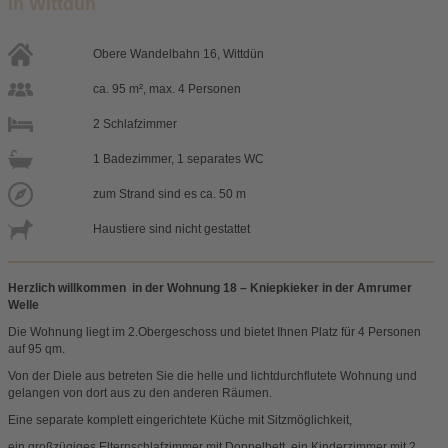
in Wittdün
Obere Wandelbahn 16, Wittdün
ca. 95 m², max. 4 Personen
2 Schlafzimmer
1 Badezimmer, 1 separates WC
zum Strand sind es ca. 50 m
Haustiere sind nicht gestattet
Herzlich willkommen in der Wohnung 18 – Kniepkieker
in der Amrumer
Welle
Die Wohnung liegt im 2.Obergeschoss und bietet Ihnen Platz für 4 Personen
auf 95 qm.
Von der Diele aus betreten Sie die helle und lichtdurchflutete Wohnung und
gelangen von dort aus zu den anderen Räumen.
Eine separate komplett eingerichtete Küche mit Sitzmöglichkeit,
ein großzügiges Elternschlafzimmer mit Doppelbett, ein Kinderzimmer mit 2