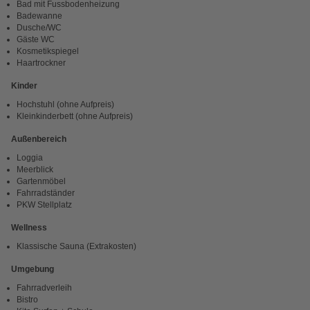
Bad mit Fussbodenheizung
Badewanne
Dusche/WC
Gäste WC
Kosmetikspiegel
Haartrockner
Kinder
Hochstuhl (ohne Aufpreis)
Kleinkinderbett (ohne Aufpreis)
Außenbereich
Loggia
Meerblick
Gartenmöbel
Fahrradständer
PKW Stellplatz
Wellness
Klassische Sauna (Extrakosten)
Umgebung
Fahrradverleih
Bistro