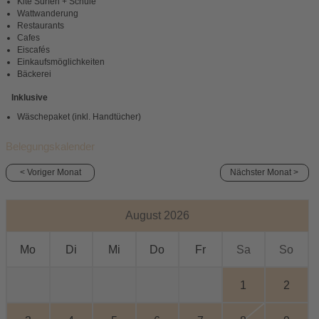
Kite Surfen + Schule
Wattwanderung
Restaurants
Cafes
Eiscafés
Einkaufsmöglichkeiten
Bäckerei
Inklusive
Wäschepaket (inkl. Handtücher)
Belegungskalender
< Voriger Monat
Nächster Monat >
August 2026
Mo
Di
Mi
Do
Fr
Sa
So
1
2