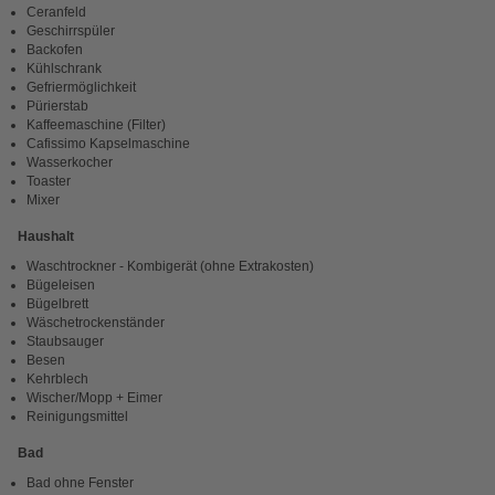
Ceranfeld
Geschirrspüler
Backofen
Kühlschrank
Gefriermöglichkeit
Pürierstab
Kaffeemaschine (Filter)
Cafissimo Kapselmaschine
Wasserkocher
Toaster
Mixer
Haushalt
Waschtrockner - Kombigerät (ohne Extrakosten)
Bügeleisen
Bügelbrett
Wäschetrockenständer
Staubsauger
Besen
Kehrblech
Wischer/Mopp + Eimer
Reinigungsmittel
Bad
Bad ohne Fenster