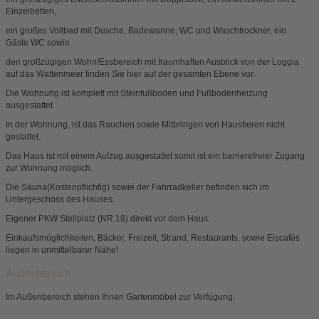
Einzelbetten,
ein großes Vollbad mit Dusche, Badewanne, WC und Waschtrockner, ein
Gäste WC sowie
den großzügigen Wohn/Essbereich mit traumhaften Ausblick von der Loggia
auf das Wattenmeer finden Sie hier auf der gesamten Ebene vor.
Die Wohnung ist komplett mit Steinfußboden und Fußbodenheizung
ausgestattet.
In der Wohnung, ist das Rauchen sowie Mitbringen von Haustieren nicht
gestattet.
Das Haus ist mit einem Aufzug ausgestattet somit ist ein barrierefreier Zugang
zur Wohnung möglich.
Die Sauna(Kostenpflichtig) sowie der Fahrradkeller befinden sich im
Untergeschoss des Hauses.
Eigener PKW Stellplatz (NR.18) direkt vor dem Haus.
Einkaufsmöglichkeiten, Bäcker, Freizeit, Strand, Restaurants, sowie Eiscafés
liegen in unmittelbarer Nähe!
Außenbereich
Im Außenbereich stehen Ihnen Gartenmöbel zur Verfügung.